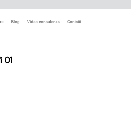
re
Blog
Video consulenza
Contatti
i 01