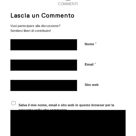
COMMENTI
Lascia un Commento
Vuoi partecipare alla discussione?
Sentitevi liberi di contribuire!
*
Nome
*
Email
Sito web
Salva il mio nome, email e sito web in questo browser per la
prossima volta che commento.