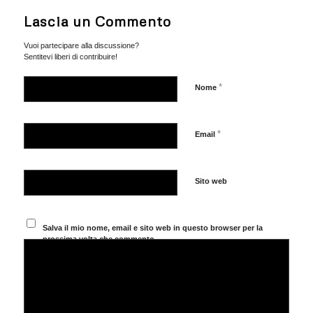
Lascia un Commento
Vuoi partecipare alla discussione?
Sentitevi liberi di contribuire!
*
Nome
*
Email
Sito web
Salva il mio nome, email e sito web in questo browser per la
prossima volta che commento.