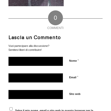
0
COMMENTI
Lascia un Commento
Vuoi partecipare alla discussione?
Sentitevi liberi di contribuire!
*
Nome
*
Email
Sito web
Salva il mio nome, email e sito web in questo browser per la