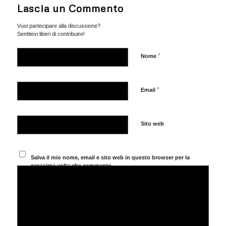
Lascia un Commento
Vuoi partecipare alla discussione?
Sentitevi liberi di contribuire!
*
Nome
*
Email
Sito web
Salva il mio nome, email e sito web in questo browser per la
prossima volta che commento.