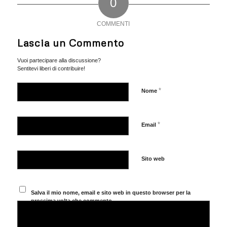
0
COMMENTI
Lascia un Commento
Vuoi partecipare alla discussione?
Sentitevi liberi di contribuire!
*
Nome
*
Email
Sito web
Salva il mio nome, email e sito web in questo browser per la
prossima volta che commento.